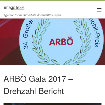
Zum Inhalt springen
Me
Agentur für multimediale Komplettlösungen
ARBÖ Gala 2017 –
Drehzahl Bericht