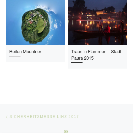
Reifen Mauntner
Traun in Flammen – Stadl-
Paura 2015
Beitragsnavigation
Vorheriger Beitrag
SICHERHEITSMESSE LINZ 2017
ZURÜCK ZUR BEITRAGSLI