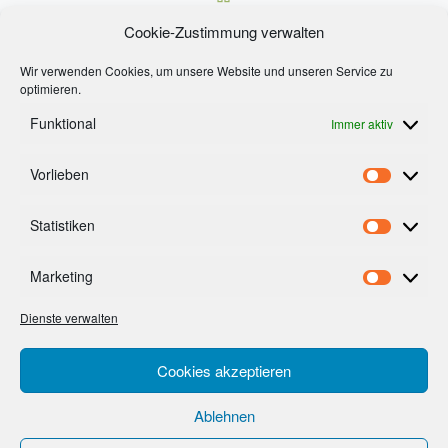
Nä
Cookie-Zustimmung verwalten
HAUSUNDBAU MESSE RIED 2017
Wir verwenden Cookies, um unsere Website und unseren Service zu
optimieren.
Funktional
Immer aktiv
Vorlieben
Footermenue
Vorlieb
AGB’s
Statistiken
Statist
Impressum
Cookie-Richtlinie (EU)
Marketing
Market
Datenschutzerklärung
Dienste verwalten
Cookies akzeptieren
Ablehnen
© 2026
imago lexis
– Alle Rechte vorbehalten
Präsentiert von
WP
– Entworfen mit dem
Customizr-Theme