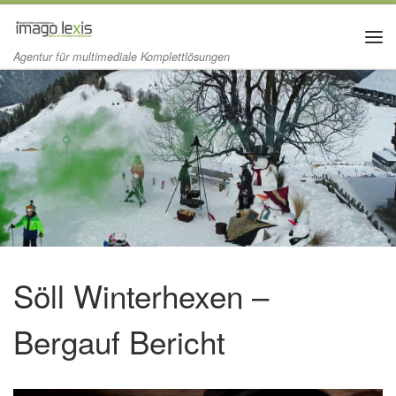
Zum Inhalt springen
Me
Agentur für multimediale Komplettlösungen
Söll Winterhexen –
Bergauf Bericht