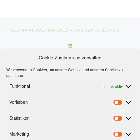
Beitragsnavigation
Vorheriger Beitrag
VIENNA AUTOSHOW 2018 – DREHZAHL BERICHT
ZURÜCK ZUR BEITRAGSLI
Nä
Cookie-Zustimmung verwalten
KASBERG WINTER 2018 – BERGAUF BERICHT
Wir verwenden Cookies, um unsere Website und unseren Service zu
optimieren.
Funktional
Immer aktiv
Vorlieben
Footermenue
Vorlieb
AGB’s
Statistiken
Statist
Impressum
Cookie-Richtlinie (EU)
Marketing
Market