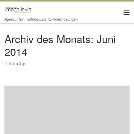
Zum Inhalt springen
Me
Agentur für multimediale Komplettlösungen
Archiv des Monats:
Juni
2014
2 Beiträge