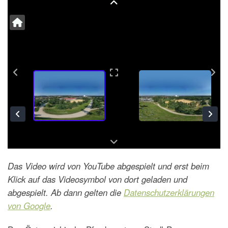
Das Video wird von YouTube abgespielt und erst beim
Klick auf das Videosymbol von dort geladen und
abgespielt. Ab dann gelten die
Datenschutzerklärungen
von Google
.