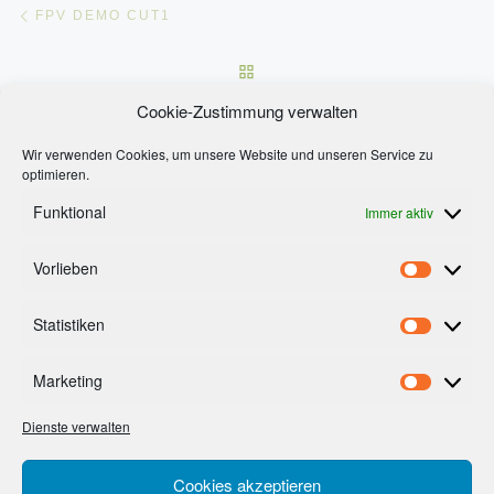
Beitragsnavigation
FPV DEMO CUT1
ZURÜCK ZUR BEITRAGSLI
Nä
Cookie-Zustimmung verwalten
TOYOTA HECHER AUTOHAUS IM SCHILCHERLAND
Wir verwenden Cookies, um unsere Website und unseren Service zu
optimieren.
Funktional
Immer aktiv
Vorlieben
Footermenue
Vorlieb
AGB’s
Statistiken
Statist
Impressum
Cookie-Richtlinie (EU)
Marketing
Market
Datenschutzerklärung
Dienste verwalten
Cookies akzeptieren