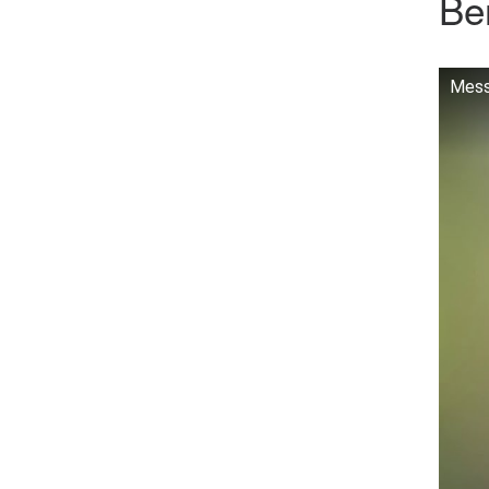
Be
Mess