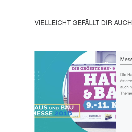
VIELLEICHT GEFÄLLT DIR AUCH
Mess
Die Ha
österr
auch h
Theme