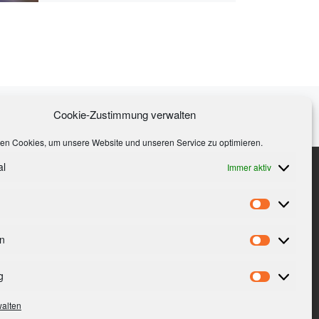
Nä
Cookie-Zustimmung verwalten
STE
ON NEUSIEDLERSEE IM FRÜHLING – BERGAUF BERICHT
en Cookies, um unsere Website und unseren Service zu optimieren.
al
Immer aktiv
n
Vorliebe
en
Statistik
g
Marketin
walten