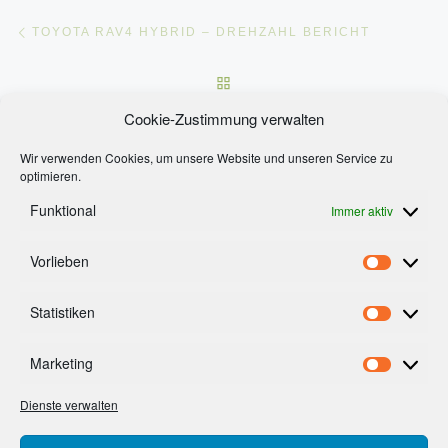
Beitragsnavigation
Vorheriger Beitrag
TOYOTA RAV4 HYBRID – DREHZAHL BERICHT
ZURÜCK ZUR BEITRAGSLI
Nä
Cookie-Zustimmung verwalten
MESSE BLÜHENDES ÖSTERREICH WELS 2016
Wir verwenden Cookies, um unsere Website und unseren Service zu
optimieren.
Funktional
Immer aktiv
Vorlieben
Footermenue
Vorlieb
AGB’s
Statistiken
Statist
Impressum
Cookie-Richtlinie (EU)
Marketing
Market
Datenschutzerklärung
Dienste verwalten