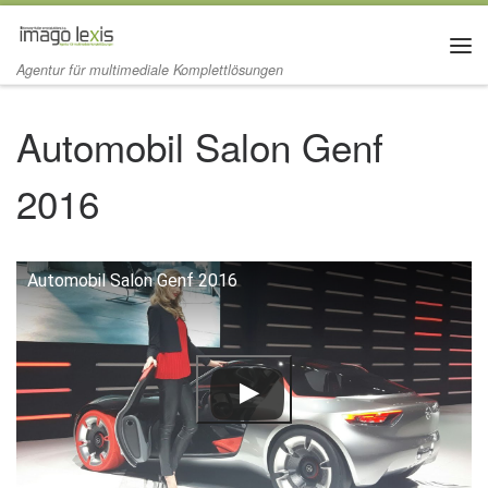
Zum Inhalt springen
Me
Agentur für multimediale Komplettlösungen
Automobil Salon Genf
2016
Automobil Salon Genf 2016