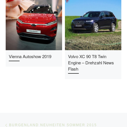
Vienna Autoshow 2019
Volvo XC 90 T8 Twin
Engine – Drehzahl News
Flash
Beitragsnavigation
Vorheriger Beitrag
BURGENLAND NEUHEITEN SOMMER 2015