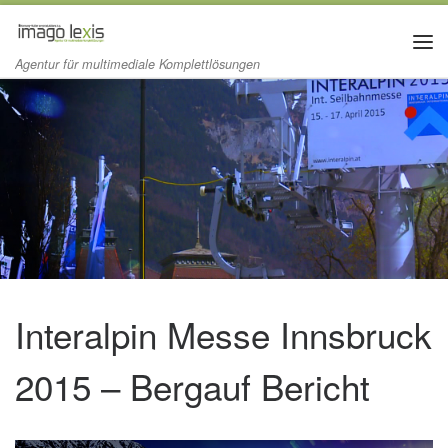
Zum Inhalt springen
Me
Agentur für multimediale Komplettlösungen
Interalpin Messe Innsbruck
2015 – Bergauf Bericht