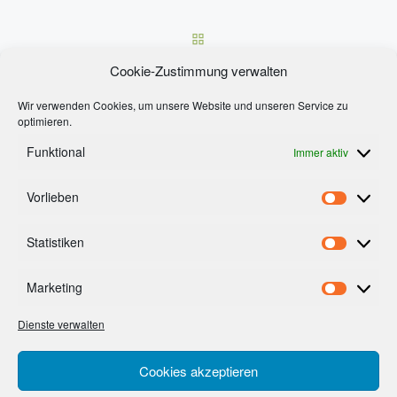
ZURÜCK ZUR BEITRAGSLI
Nä
Cookie-Zustimmung verwalten
GRANITMARATHON 2015 – BERGAUF BERICHT
Wir verwenden Cookies, um unsere Website und unseren Service zu
optimieren.
Funktional
Immer aktiv
Vorlieben
Footermenue
Vorlieb
AGB’s
Statistiken
Statist
Impressum
Cookie-Richtlinie (EU)
Marketing
Market
Datenschutzerklärung
Dienste verwalten
Cookies akzeptieren